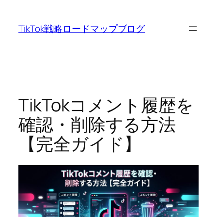
内
容
TikTok戦略ロードマップブログ
を
ス
キ
ッ
プ
TikTokコメント履歴を
確認・削除する方法
【完全ガイド】