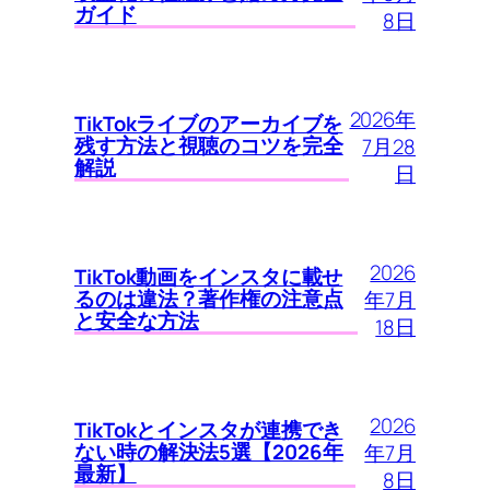
ガイド
8日
2026年
TikTokライブのアーカイブを
残す方法と視聴のコツを完全
7月28
解説
日
2026
TikTok動画をインスタに載せ
るのは違法？著作権の注意点
年7月
と安全な方法
18日
2026
TikTokとインスタが連携でき
ない時の解決法5選【2026年
年7月
最新】
8日