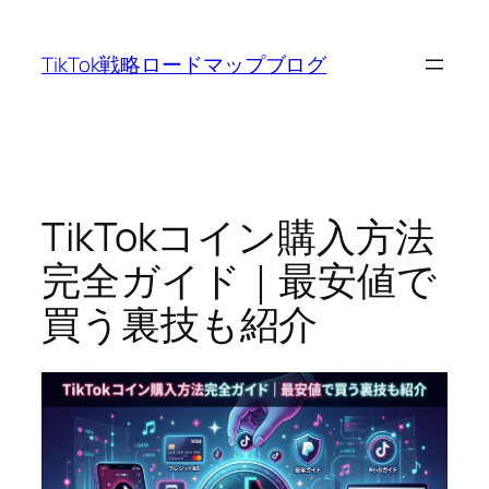
内
容
TikTok戦略ロードマップブログ
を
ス
キ
ッ
プ
TikTokコイン購入方法
完全ガイド｜最安値で
買う裏技も紹介